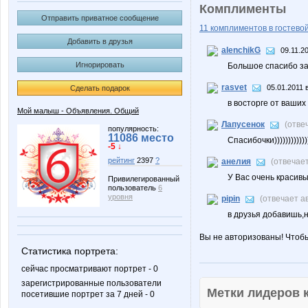
Комплименты
Отправить приватное сообщение
11 комплиментов в гостевой
Добавить в друзья
alenchikG
09.11.2
Игнорировать
Большое спасибо за 
rasvet
05.01.2011 
Сделать подарок
в восторге от ваших
Мой малыш - Объявления. Общий
Лапусенок
(отве
популярность:
11086 место
Спасибочки)))))))))))))
-5 ↓
рейтинг
2397
?
анелия
(отвечае
У Вас очень красивые
Привилегированный
пользователь
6
уровня
pipin
(отвечает а
в друзья добавишь,н
Вы не авторизованы! Чтоб
Статистика портрета:
сейчас просматривают портрет - 0
зарегистрированные пользователи
Метки лидеров
посетившие портрет за 7 дней - 0