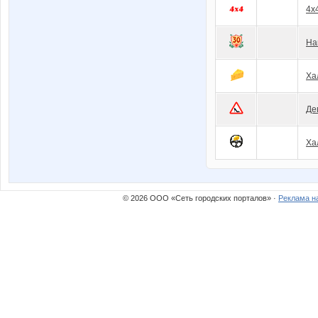
4x
На
Ха
Де
Ха
© 2026 ООО «Сеть городских порталов» ·
Реклама н