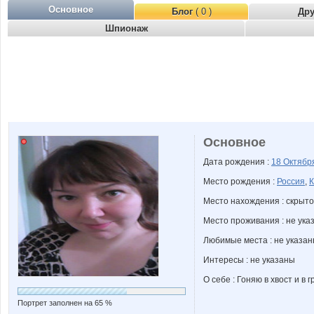
Основное
Блог
( 0 )
Др
Шпионаж
Основное
Дата рождения :
18 Октяб
Место рождения :
Россия
,
К
Место нахождения : скрыто
Место проживания : не ука
Любимые места : не указа
Интересы : не указаны
О себе : Гоняю в хвост и в 
Портрет заполнен на 65 %